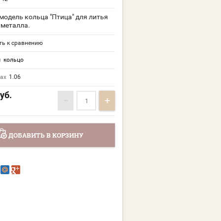
модель кольца "Птица" для литья
 металла.
ь к сравнению
я
кольцо
мах
1.06
уб.
−
+
ДОБАВИТЬ В КОРЗИНУ