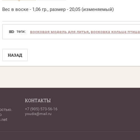
Вес в воске - 1,06 гр., размер - 20,05 (изменяемый)
теги:
восковая модель для литья
,
восковка кольца птица
НАЗАД
КОНТАКТЫ
+7 (905) 573-56-16
остью.
youdis@mail.ru
о
.net